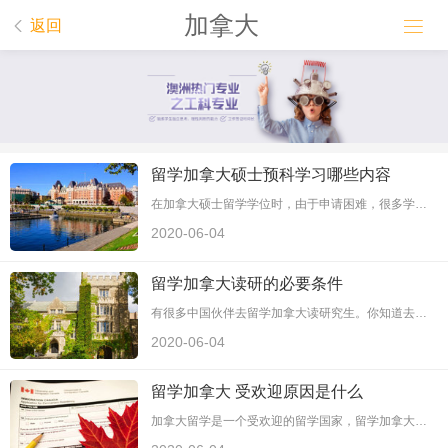
加拿大


返回
留学加拿大硕士预科学习哪些内容
在加拿大硕士留学学位时，由于申请困难，很多学生选择学习预科课程。留学加拿大条件有哪些呢？一起看环球留学小编给大家介绍的吧。 一。语言 学习和准备的第一技能和能力是语言，这对语言的进步是非常重要的。加拿大的硕士预科是为了提高语言课程——这是很多学生去加拿大攻读硕士预科 ...
2020-06-04
留学加拿大读研的必要条件
有很多中国伙伴去留学加拿大读研究生。你知道去加拿大读研究生的条件吗？加拿大研究生留学条件要满足哪些呢？一起看环球留学小编给大家介绍的吧。 留学加拿大要求： 一。英语水平。 加拿大大学通常要求申请者的托福成绩至少为80分，雅思成绩至少为80分6分5分。好的大学有更高的要求。 GRE或GMAT成绩。 留学 ...
2020-06-04
留学加拿大 受欢迎原因是什么
加拿大留学是一个受欢迎的留学国家，留学加拿大受欢迎的原因是什么呢？加拿大留学咨询哪些疑问？一起看环球留学小编给大家介绍的吧。 1.教育资源的高性价比 加拿大政府在教育方面的投资可以说是非常大的。加拿大教育预算更加科学和标准化管理,无论是在项目预算和费用标准,或申报审批,使用,管理是更加开放和透明的,根 ...