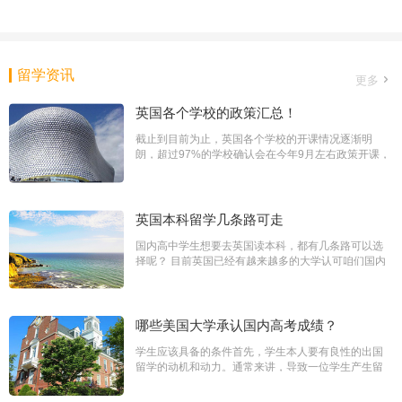
留学资讯

更多
英国各个学校的政策汇总！
截止到目前为止，英国各个学校的开课情况逐渐明
朗，超过97%的学校确认会在今年9月左右政策开课，
大型讲座等课程会采用线上的授课方式。其实线上授
课挺好的，老师天天都在加班，对你care反而比线下
还要多。以下是英国各个学校的开课情况和押金政
策。1.Sheffield谢大的押金需要按offer letter上的指示
英国本科留学几条路可走
继续进行，需要按时缴纳 ...
国内高中学生想要去英国读本科，都有几条路可以选
择呢？ 目前英国已经有越来越多的大学认可咱们国内
的本科成绩，所以凭借高考成绩申请英国本科这条路
也可以逐渐提上日程了。而相比高考千军万马过独木
桥的激烈竞争状态，或者是对比欧美很多其他国家，
英国本科和研究生的学制相对较短：英国本科学制为
哪些美国大学承认国内高考成绩？
三-四年，硕士学制 ...
学生应该具备的条件首先，学生本人要有良性的出国
留学的动机和动力。通常来讲，导致一位学生产生留
学念头的原因是榜样的力量。历史上出国留学成才的
先辈故事和媒体上报道的成功前往美国留学的杰出学