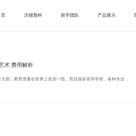
 页
沃顿预科
留学团队
产品展示
艺术 费用解析
美国是一个教育大国，教育质量在世界上首屈一指，而且很多高等学府，各种专业设置都比较齐全，所以很多国内学生选择去美国留学深造!那么，美国艺术留学要花多少钱?美国留学花费具体介绍，送给想申请的你。 比如你是摄影专业，那么买各种摄像镜头就是一笔很大的开支;如果是绘画专业，那么买画笔、颜料、画纸等也会花不少 ...