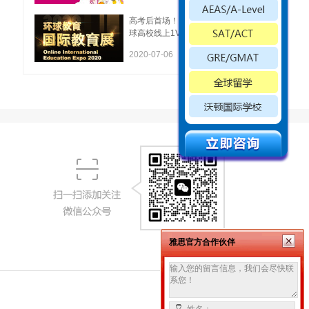
高考后首场！150所全
球高校线上1V1互动体
验展来了！
2020-07-06
雅思官方合作伙伴